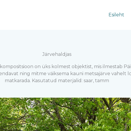
Esileht
Järvehaldjas
 kompositsioon on üks kolmest objektist, mis ilmestab Päi
endavat ning mitme väiksema kauni metsajärve vahelt l
matkarada. Kasutatud materjalid: saar, tamm