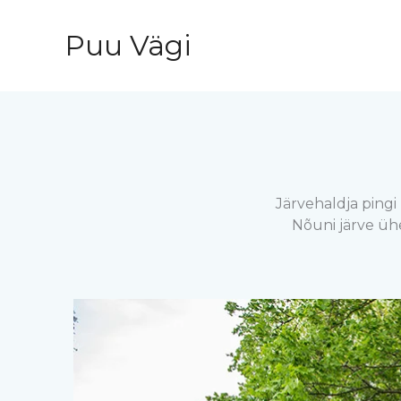
Skip
to
Puu Vägi
content
Järvehaldja pingi
Nõuni järve üh