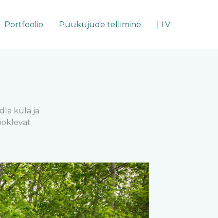
Portfoolio
Puukujude tellimine
| LV
dla küla ja
ooklevat